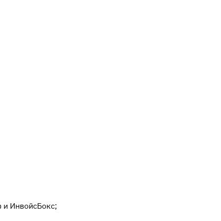
 и ИнвойсБокс;