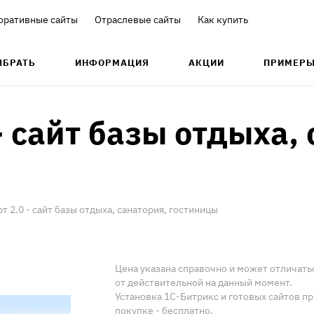
оративные сайты
Отраслевые сайты
Как купить
ЫБРАТЬ
ИНФОРМАЦИЯ
АКЦИИ
ПРИМЕР
- сайт базы отдыха,
т 2.0 - сайт базы отдыха, санатория, гостиницы
Цена указана справочно и может отличать
от действительной на данный момент.
Установка 1С-Битрикс и готовых сайтов пр
покупке - бесплатно.