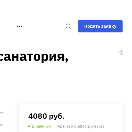
Подать заявку
Ы
 санатория,
ся
4080
руб.
и
В наличии
Арт.
aspro.allcorp3resort