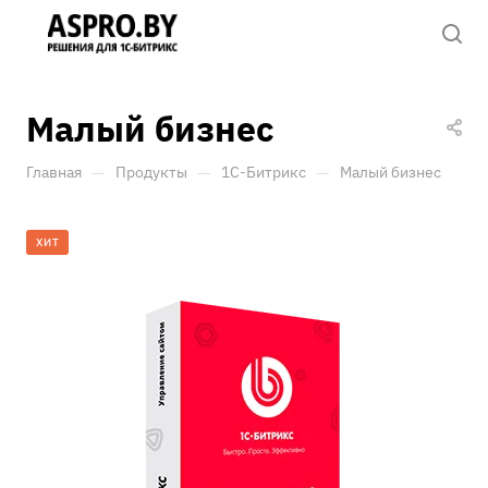
Малый бизнес
—
—
—
Главная
Продукты
1С-Битрикс
Малый бизнес
ХИТ